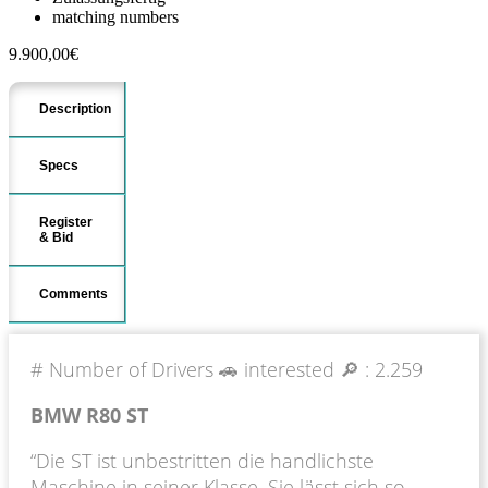
matching numbers
9.900,00
€
Description
Specs
Register
& Bid
Comments
# Number of Drivers 🚗 interested 🔎 :
2.259
BMW R80 ST
“Die ST ist unbestritten die handlichste
Maschine in seiner Klasse. Sie lässt sich so