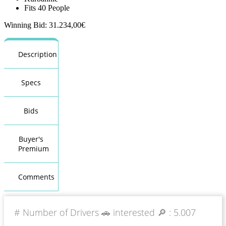
Fits 40 People
Winning Bid
:
31.234,00
€
Description
Specs
Bids
Buyer's
Premium
Comments
# Number of Drivers 🚗 interested 🔎 :
5.007