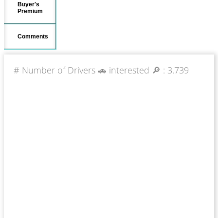
Buyer's
Premium
Comments
# Number of Drivers 🚗 interested 🔎 :
3.739